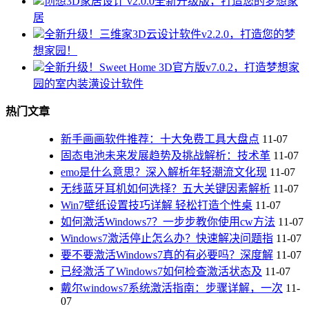
创想3D家居设计 v2.0.0全新升级版，打造您的梦想家
居
全新升级！三维家3D云设计软件v2.2.0，打造您的梦
想家园！
全新升级！Sweet Home 3D官方版v7.0.2，打造梦想家
园的室内装潢设计软件
热门文章
新手画画软件推荐：十大免费工具大盘点
11-07
固态电池未来发展趋势及挑战解析：技术革
11-07
emo是什么意思？深入解析年轻潮流文化现
11-07
无线蓝牙耳机如何选择？五大关键因素解析
11-07
Win7壁纸设置技巧详解 轻松打造个性桌
11-07
如何激活Windows7？一步步教你使用cw方法
11-07
Windows7激活停止怎么办？快速解决问题指
11-07
要不要激活Windows7真的有必要吗？深度解
11-07
已经激活了Windows7如何检查激活状态及
11-07
戴尔windows7系统激活指南：步骤详解，一次
11-
07